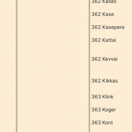
362
Kallas
362
Kase
362
Kasepere
362
Kattai
362
Kevvai
362
Kikkas
363
Klink
363
Koger
363
Kont