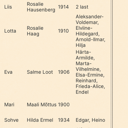
Rosalie
l
Liis
1914
2 last
Hausenberg
Aleksander-
Voldemar,
Rosalie
Elviine-
Lotta
1910
Haag
Hildegard,
Arnold-Ilmar,
Hilja
Härta-
Armilde,
Marta-
Vilhelmine,
Eva
Salme Loot
1906
Elsa-Ermine,
Reinhard,
Frieda-Alice,
Endel
Mari
Maali Mõttus
1900
Sohve
Hilda Ermel
1934
Edgar, Heino