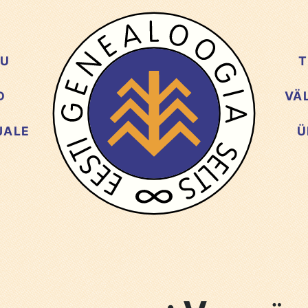
GU
T
D
VÄ
JALE
Ü
D