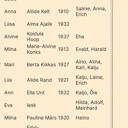
Salme, Anna,
Anna
Aliide Kelt
1910
Erich
Liisa
Alma Ajalik
1932
Koidula
l
Alvine
1937
Eha
Hoop
Marie-Alvine
Miina
1913
Evald, Harald
Konks
Aino, Alma,
r
Mari
Berta Kikkas
1927
Karl, Kalju
Kalju, Laine,
Liis
Alide Rand
1921
Erich
Ann
Ella Unt
1932
Kaljo, Õie
Hilda, Adolf,
Eva
lesk
Meinhard
l
Miina
Pauline Märs
1920
Heino
Edvi-