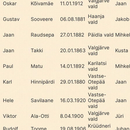
Valgjärve
Oskar
Kõivamäe
11.01.1912
Jaan
vald
Haanja
Gustav
Sooveere
06.08.1881
Jakob
vald
Jaan
Raudsepa
27.01.1882
Päidla vald
Mihke
Valgjärve
Jaan
Takki
20.01.1863
Kusta
vald
Karilatsi
Paul
Matu
14.01.1892
Mihke
vald
Vastse-
Karl
Hinnipärdi
29.01.1880
Otepää
Jaan
vald
Vastse-
Hele
Savilaane
16.03.1920
Otepää
Jaan
vald
Valgjärve
Viktor
Ala-Otti
8.04.1900
Jüri
vald
Krüüdneri
Rudolf
Toome
19.08.1906
Juhan