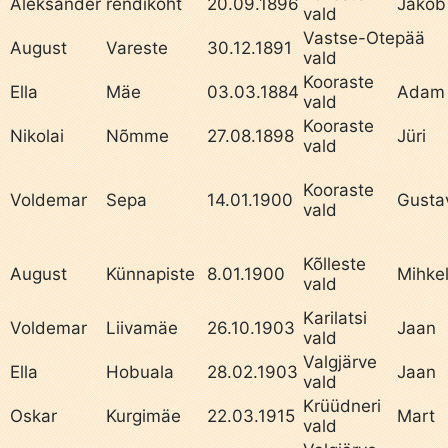
Aleksander
rendikoht
20.09.1896
Jakob
vald
Vastse-Otepää
August
Vareste
30.12.1891
vald
Kooraste
Ella
Mäe
03.03.1884
Adam
vald
Kooraste
Nikolai
Nõmme
27.08.1898
Jüri
vald
Kooraste
Voldemar
Sepa
14.01.1900
Gusta
vald
Kõlleste
August
Künnapiste
8.01.1900
Mihke
vald
Karilatsi
Voldemar
Liivamäe
26.10.1903
Jaan
vald
Valgjärve
Ella
Hobuala
28.02.1903
Jaan
vald
Krüüdneri
Oskar
Kurgimäe
22.03.1915
Mart
vald