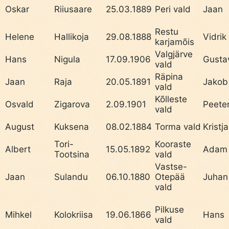
Oskar
Riiusaare
25.03.1889
Peri vald
Jaan
Restu
Helene
Hallikoja
29.08.1888
Vidrik
karjamõis
Valgjärve
Hans
Nigula
17.09.1906
Gusta
vald
Räpina
Jaan
Raja
20.05.1891
Jakob
vald
Kõlleste
Osvald
Zigarova
2.09.1901
Peete
vald
August
Kuksena
08.02.1884
Torma vald
Kristj
Tori-
Kooraste
Albert
15.05.1892
Adam
Tootsina
vald
Vastse-
Jaan
Sulandu
06.10.1880
Otepää
Juhan
vald
Pilkuse
Mihkel
Kolokriisa
19.06.1866
Hans
vald