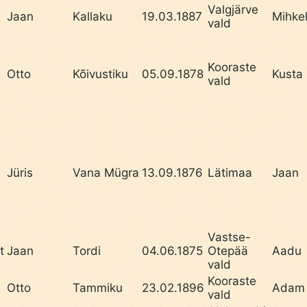
Valgjärve
Jaan
Kallaku
19.03.1887
Mihke
vald
Kooraste
Otto
Kõivustiku
05.09.1878
Kusta
vald
Jüris
Vana Mügra
13.09.1876
Lätimaa
Jaan
Vastse-
t
Jaan
Tordi
04.06.1875
Otepää
Aadu
vald
Kooraste
Otto
Tammiku
23.02.1896
Adam
vald