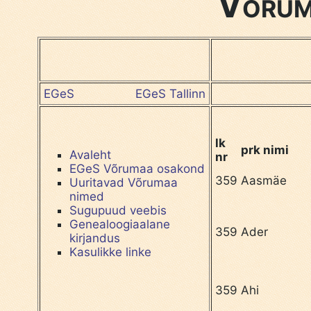
Võruma
EGeS
EGeS Tallinn
lk
prk nimi
Avaleht
nr
EGeS Võrumaa osakond
359
Aasmäe
Uuritavad Võrumaa
nimed
Sugupuud veebis
Genealoogiaalane
359
Ader
kirjandus
Kasulikke linke
359
Ahi