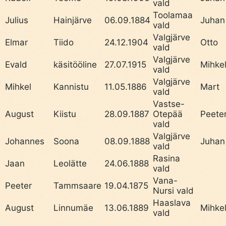
vald
Toolamaa
Julius
Hainjärve
06.09.1884
Juhan
vald
Valgjärve
Elmar
Tiido
24.12.1904
Otto
vald
Valgjärve
Evald
käsitööline
27.07.1915
Mihke
vald
Valgjärve
Mihkel
Kannistu
11.05.1886
Mart
vald
Vastse-
August
Kiistu
28.09.1887
Otepää
Peete
vald
Valgjärve
Johannes
Soona
08.09.1888
Juhan
vald
Rasina
Jaan
Leolätte
24.06.1888
vald
Vana-
Peeter
Tammsaare
19.04.1875
Nursi vald
Haaslava
August
Linnumäe
13.06.1889
Mihke
vald