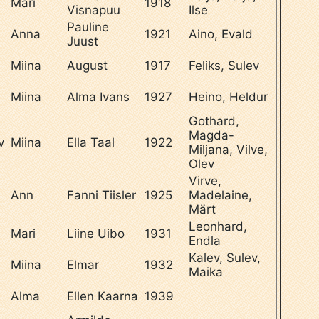
Mari
1918
Visnapuu
Ilse
Pauline
Anna
1921
Aino, Evald
Juust
Miina
August
1917
Feliks, Sulev
Miina
Alma Ivans
1927
Heino, Heldur
Gothard,
Magda-
v
Miina
Ella Taal
1922
Miljana, Vilve,
Olev
Virve,
l
Ann
Fanni Tiisler
1925
Madelaine,
Märt
Leonhard,
Mari
Liine Uibo
1931
Endla
Kalev, Sulev,
Miina
Elmar
1932
Maika
Alma
Ellen Kaarna
1939