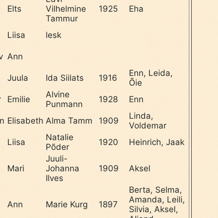
Elts
Vilhelmine
1925
Eha
Tammur
Liisa
lesk
v
Ann
Enn, Leida,
Juula
Ida Siilats
1916
Õie
Alvine
r
Emilie
1928
Enn
Punmann
Linda,
an
Elisabeth
Alma Tamm
1909
Voldemar
Natalie
Liisa
1920
Heinrich, Jaak
Põder
Juuli-
Mari
Johanna
1909
Aksel
Ilves
Berta, Selma,
Amanda, Leili,
Ann
Marie Kurg
1897
Silvia, Aksel,