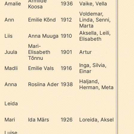
Armilde
Amalie
1936
Vaike, Vella
Koosa
Voldemar,
Ann
Emilie Kõnd
1912
Linda, Senni,
Marta
Aksella, Leili,
l
Liis
Anna Muuga
1910
Elisabeth
Mari-
Juula
Elisabeth
1901
Artur
Tõnnu
Inga, Silvia,
l
Madli
Emilie Vals
1916
Einar
Haljand,
Anna
Rosiina Ader
1938
Herman, Meta
Leida
Mari
Ida Märs
1926
Loreida, Aksel
Luise