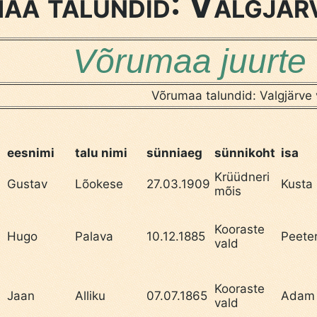
a talundid: Valgjär
Võrumaa juurte 
Võrumaa talundid: Valgjärve 
eesnimi
talu nimi
sünniaeg
sünnikoht
isa
Krüüdneri
Gustav
Lõokese
27.03.1909
Kusta
mõis
Kooraste
Hugo
Palava
10.12.1885
Peete
vald
Kooraste
Jaan
Alliku
07.07.1865
Adam
vald