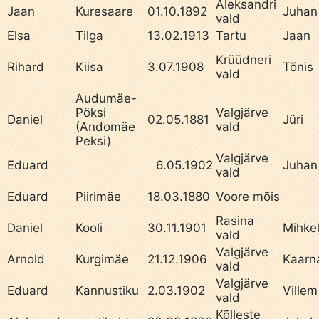
Aleksandri
Jaan
Kuresaare
01.10.1892
Juhan
vald
Elsa
Tilga
13.02.1913
Tartu
Jaan
Krüüdneri
Rihard
Kiisa
3.07.1908
Tõnis
vald
Audumäe-
Pöksi
Valgjärve
Daniel
02.05.1881
Jüri
(Andomäe
vald
Peksi)
Valgjärve
Eduard
6.05.1902
Juhan
vald
Eduard
Piirimäe
18.03.1880
Voore mõis
Rasina
Daniel
Kooli
30.11.1901
Mihke
vald
Valgjärve
Arnold
Kurgimäe
21.12.1906
Kaarn
vald
Valgjärve
Eduard
Kannustiku
2.03.1902
Villem
vald
Kõlleste