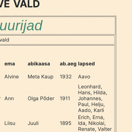
ve vald
uurijad
vald
ema
abikaasa
ab.aeg
lapsed
Alvine
Meta Kaup
1932
Aavo
Leonhard,
Hans, Hilda,
r
Ann
Olga Põder
1911
Johannes,
Paul, Helju,
Aado, Karli
Erich, Erna,
Liisu
Juuli
1895
Ida, Nikolai,
Renate, Valter