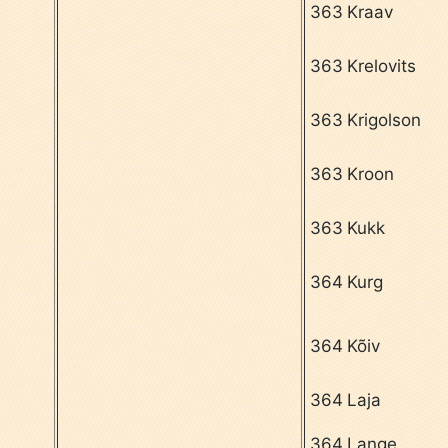
363
Kraav
363
Krelovits
363
Krigolson
363
Kroon
363
Kukk
364
Kurg
364
Kõiv
364
Laja
364
Lange