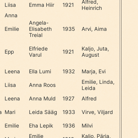
Alfred,
Liisa
Emma Hiir
1921
Heinrich
Anna
Angela-
Emilie
Elisabeth
1935
Arvi, Aima
Treial
Elfriede
Kaljo, Juta,
Epp
1921
Varul
August
Leena
Ella Lumi
1932
Marja, Evi
Emilie, Linda,
Liisa
Anna Roos
Leida
l
Leena
Anna Muld
1927
Alfred
a
Mari
Leida Sääg
1933
Virve, Viljard
Emilie
Eha Lepik
1936
Milvi
Emilie
Kaljo, Pärja,