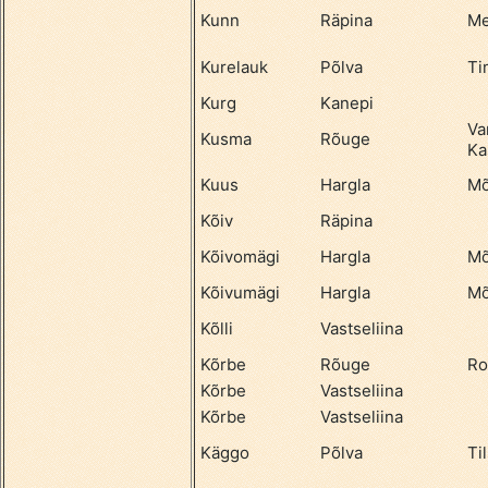
Kunn
Räpina
Me
Kurelauk
Põlva
Ti
Kurg
Kanepi
Va
Kusma
Rõuge
Ka
Kuus
Hargla
Mõ
Kõiv
Räpina
Kõivomägi
Hargla
Mõ
Kõivumägi
Hargla
Mõ
Kõlli
Vastseliina
Kõrbe
Rõuge
Ro
Kõrbe
Vastseliina
Kõrbe
Vastseliina
Käggo
Põlva
Til