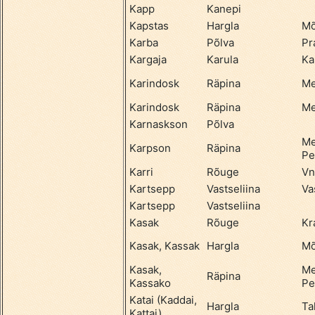
Kapp
Kanepi
Kapstas
Hargla
Mõ
Karba
Põlva
Pr
Kargaja
Karula
Ka
Karindosk
Räpina
Me
Karindosk
Räpina
Me
Karnaskson
Põlva
Me
Karpson
Räpina
Pe
Karri
Rõuge
Vn
Kartsepp
Vastseliina
Va
Kartsepp
Vastseliina
Kasak
Rõuge
Kr
Kasak, Kassak
Hargla
Mõ
Kasak,
Me
Räpina
Kassako
Pe
Katai (Kaddai,
Hargla
Ta
Kattai)