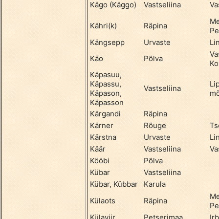
Kägo (Käggo)
Vastseliina
Va
Me
Kähri(k)
Räpina
Pe
Kängsepp
Urvaste
Li
Va
Käo
Põlva
Ko
Käpasuu,
Käpassu,
Li
Vastseliina
Käpason,
mõ
Käpasson
Kärgandi
Räpina
Kärner
Rõuge
Ts
Kärstna
Urvaste
Li
Käär
Vastseliina
Va
Kööbi
Põlva
Kübar
Vastseliina
Kübar, Kübbar
Karula
Me
Külaots
Räpina
Pe
Külaviir
Petserimaa
Ir