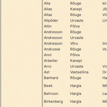
Alla
Rõuge
ki
Allas
Kanepi
Jõ
Allas
Rõuge
Vii
Allpõder
Urvaste
Li
Altin
Põlva
Andresson
Rõuge
Andresson
Urvaste
Andresson
Võru
li
Andrusse
Rõuge
Vs
Anni
Põlva
Arbeiter
Kanepi
Arro
Urvaste
Vn
Ast
Vastseliina
Or
Banhard
Rõuge
Ha
Beek
Hargla
Mõ
Behrson
Hargla
La
Birkenberg
Hargla
Mõ