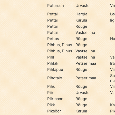
Peterson
Urvaste
Vn
Pettai
Hargla
La
Pettai
Karula
Ii
Pettai
Rõuge
Pettai
Vastseliina
Pettos
Rõuge
Ha
Pihhus, Pihus
Rõuge
Pihhus, Pihus
Vastseliina
Pihl
Vastseliina
Va
Pihlak
Petserimaa
Ir
Pihlapuu
Rõuge
Vii
Sa
Pihotalo
Petserimaa
nu
Pihu
Rõuge
Vii
Piir
Urvaste
Vs
Piirmann
Rõuge
Pikk
Rõuge
Kr
Piksöör
Karula
Pi