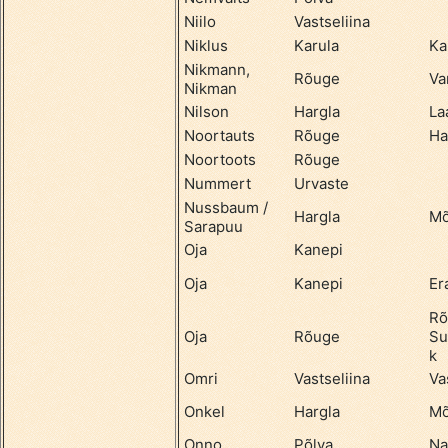
Niilo
Vastseliina
Niklus
Karula
Ka
Nikmann,
Rõuge
Va
Nikman
Nilson
Hargla
La
Noortauts
Rõuge
Ha
Noortoots
Rõuge
Nummert
Urvaste
Nussbaum /
Hargla
Mõ
Sarapuu
Oja
Kanepi
Oja
Kanepi
Er
Rõ
Oja
Rõuge
Su
k
Omri
Vastseliina
Va
Onkel
Hargla
Mõ
Onno
Põlva
Na