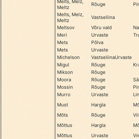
Melts, Melz,
Rõuge
Pi
Meltz
Melts, Melz,
Vastseliina
Meltz
Meltsov
Võru vald
Na
Meri
Urvaste
Tr
Mets
Põlva
Mets
Urvaste
Michelson
VastseliinaUrvaste
Migul
Rõuge
Kr
Mikson
Rõuge
Moora
Rõuge
Sä
Mossin
Rõuge
Pi
Murro
Urvaste
Li
Must
Hargla
Mõ
Mõts
Rõuge
Vii
Mõttus
Hargla
Mõ
Mõttus
Urvaste
Vn