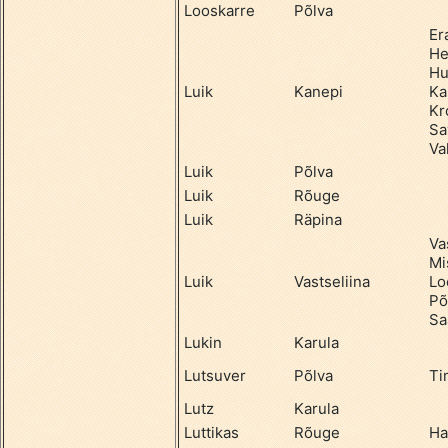
Looskarre
Põlva
Er
He
Hu
Luik
Kanepi
Ka
Kr
Sa
Va
Luik
Põlva
Luik
Rõuge
Luik
Räpina
Va
Mi
Luik
Vastseliina
Lo
Põ
Sa
Lukin
Karula
Lutsuver
Põlva
Ti
Lutz
Karula
Luttikas
Rõuge
Ha