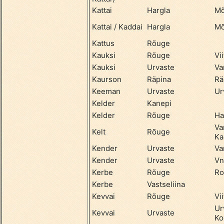
Kattai
Hargla
Mõ
Kattai / Kaddai
Hargla
Mõ
Kattus
Rõuge
Kauksi
Rõuge
Vii
Kauksi
Urvaste
Va
Kaurson
Räpina
Rä
Keeman
Urvaste
Ur
Kelder
Kanepi
Kelder
Rõuge
Ha
Va
Kelt
Rõuge
Ka
Kender
Urvaste
Va
Kender
Urvaste
Vn
Kerbe
Rõuge
Ro
Kerbe
Vastseliina
Kevvai
Rõuge
Vii
Ur
Kevvai
Urvaste
Ko