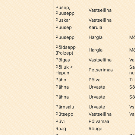
Pusep,
Vastseliina
Puusepp
Puskar
Vastseliina
Puusep
Karula
Puusepp
Hargla
Mõ
Põldsepp
Hargla
Mõ
(Polzep)
Põlgas
Vastseliina
Va
Põlluk <
Sa
Petserimaa
Hapun
nu
Pähn
Põlva
Til
Pähna
Urvaste
Sõ
Pähna
Urvaste
Sõ
Pärnsalu
Urvaste
Vs
Pütsepp
Vastseliina
Va
Püvi
Põlvamaa
Raag
Rõuge