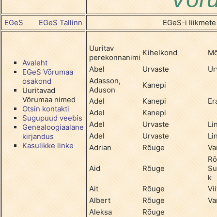
EGeS
EGeS Tallinn
EGeS-i liikmete
Uuritav
Kihelkond
Mõ
perekonnanimi
Avaleht
Abel
Urvaste
Ur
EGeS Võrumaa
Adasson,
osakond
Kanepi
Aduson
Uuritavad
Võrumaa nimed
Adel
Kanepi
Er
Otsin kontakti
Adel
Kanepi
Sugupuud veebis
Adel
Urvaste
Li
Genealoogiaalane
Adel
Urvaste
Li
kirjandus
Kasulikke linke
Adrian
Rõuge
Va
Rõ
Aid
Rõuge
Su
k
Ait
Rõuge
Vii
Albert
Rõuge
Va
Aleksa
Rõuge