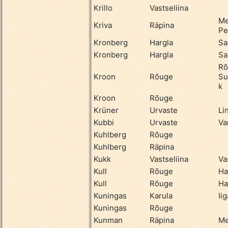
Krillo
Vastseliina
Me
Kriva
Räpina
Pe
Kronberg
Hargla
Sa
Kronberg
Hargla
Sa
Rõ
Kroon
Rõuge
Su
k
Kroon
Rõuge
Krüner
Urvaste
Li
Kubbi
Urvaste
Va
Kuhlberg
Rõuge
Kuhlberg
Räpina
Kukk
Vastseliina
Va
Kull
Rõuge
Ha
Kull
Rõuge
Ha
Kuningas
Karula
Ii
Kuningas
Rõuge
Kunman
Räpina
Me