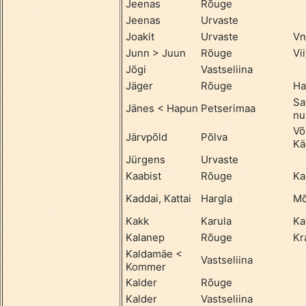
Jeenas
Rõuge
Jeenas
Urvaste
Joakit
Urvaste
Vn
Junn > Juun
Rõuge
Vii
Jõgi
Vastseliina
Jäger
Rõuge
Ha
Sa
Jänes < Hapun
Petserimaa
nu
Võ
Järvpõld
Põlva
Kä
Jürgens
Urvaste
Kaabist
Rõuge
Ka
Kaddai, Kattai
Hargla
Mõ
Kakk
Karula
Ka
Kalanep
Rõuge
Kr
Kaldamäe <
Vastseliina
Kommer
Kalder
Rõuge
Kalder
Vastseliina