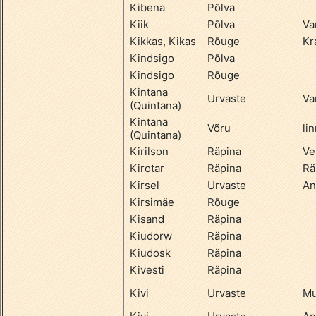
Kibena
Põlva
Kiik
Põlva
Va
Kikkas, Kikas
Rõuge
Kr
Kindsigo
Põlva
Kindsigo
Rõuge
Kintana
Urvaste
Va
(Quintana)
Kintana
Võru
li
(Quintana)
Kirilson
Räpina
Ve
Kirotar
Räpina
Rä
Kirsel
Urvaste
An
Kirsimäe
Rõuge
Kisand
Räpina
Kiudorw
Räpina
Kiudosk
Räpina
Kivesti
Räpina
Kivi
Urvaste
Mu