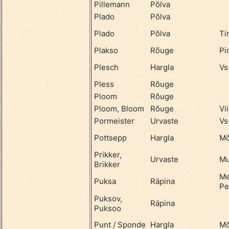
Pillemann
Põlva
Plado
Põlva
Plado
Põlva
Ti
Plakso
Rõuge
Pi
Plesch
Hargla
Vs
Pless
Rõuge
Ploom
Rõuge
Ploom, Bloom
Rõuge
Vii
Pormeister
Urvaste
Vs
Pottsepp
Hargla
Mõ
Prikker,
Urvaste
Mu
Brikker
Me
Puksa
Räpina
Pe
Puksov,
Räpina
Puksoo
Punt / Sponde
Hargla
Mõ