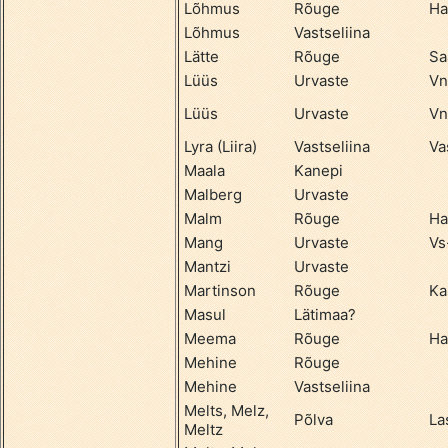
Lõhmus
Rõuge
Ha
Lõhmus
Vastseliina
Lätte
Rõuge
Sa
Lüüs
Urvaste
Vn
Lüüs
Urvaste
Vn
Lyra (Liira)
Vastseliina
Va
Maala
Kanepi
Malberg
Urvaste
Malm
Rõuge
Ha
Mang
Urvaste
Vs
Mantzi
Urvaste
Martinson
Rõuge
Ka
Masul
Lätimaa?
Meema
Rõuge
Ha
Mehine
Rõuge
Mehine
Vastseliina
Melts, Melz,
Põlva
La
Meltz