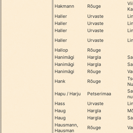
Vi
Hakmann
Rõuge
Ka
Haller
Urvaste
Li
Haller
Urvaste
Li
Haller
Urvaste
Li
Haller
Urvaste
Li
Hallop
Rõuge
Hanimägi
Hargla
Sa
Hanimägi
Hargla
Sa
Hanimägi
Rõuge
Va
Ts
Hank
Rõuge
Nu
Sa
Hapu / Harju
Petserimaa
nu
Hass
Urvaste
Li
Haug
Hargla
Mõ
Haug
Hargla
Sa
Hausmann,
Rõuge
Va
Hausman