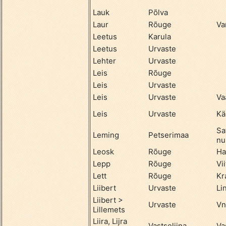
Lauk
Põlva
Laur
Rõuge
Va
Leetus
Karula
Leetus
Urvaste
Lehter
Urvaste
Leis
Rõuge
Leis
Urvaste
Leis
Urvaste
Va
Leis
Urvaste
Kä
Sa
Leming
Petserimaa
nu
Leosk
Rõuge
Ha
Lepp
Rõuge
Vii
Lett
Rõuge
Kr
Liibert
Urvaste
Li
Liibert >
Urvaste
Vn
Lillemets
Liira, Lijra
Vastseliina
Va