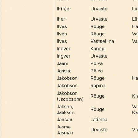
Ih(h)er
Urvaste
Lü
Iher
Urvaste
Lü
Ilves
Rõuge
Ha
Ilves
Rõuge
Va
Ilves
Vastseliina
Va
Ingver
Kanepi
Ingver
Urvaste
Jaani
Põlva
Jaaska
Põlva
Jakobson
Rõuge
Ha
Jakobson
Räpina
Jakobson
Rõuge
Kr
(Jacobsohn)
Jakson,
Va
Rõuge
Jaakson
Ka
Janson
Lätimaa
Jasma,
Urvaste
Vn
Jasman