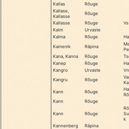
Kallas
Rõuge
Kallase,
Rõuge
Kallasse
Kallasse
Rõuge
Vs
Kalm
Urvaste
Kalma
Rõuge
Ha
Me
Kamenik
Räpina
Pe
Kana, Kanna
Rõuge
Ts
Kanep
Rõuge
Ha
Kangro
Urvaste
Vn
Va
Kangru
Rõuge
Ka
Ha
Kann
Rõuge
Rõ
Kann
Rõuge
Rõ
Kann
Rõuge
Su
k
Kannenberg
Räpina