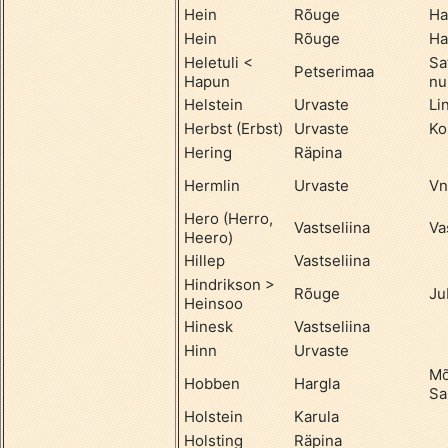
Hein
Rõuge
Ha
Hein
Rõuge
Ha
Heletuli <
Sa
Petserimaa
Hapun
nu
Helstein
Urvaste
Li
Herbst (Erbst)
Urvaste
Ko
Hering
Räpina
Hermlin
Urvaste
Vn
Hero (Herro,
Vastseliina
Va
Heero)
Hillep
Vastseliina
Hindrikson >
Rõuge
Ju
Heinsoo
Hinesk
Vastseliina
Hinn
Urvaste
Mõ
Hobben
Hargla
Sa
Holstein
Karula
Holsting
Räpina