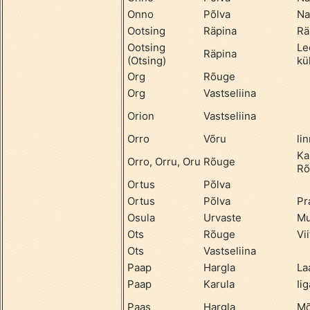
Onno
Põlva
Na
Ootsing
Räpina
Rä
Ootsing
Le
Räpina
(Otsing)
kü
Org
Rõuge
Org
Vastseliina
Orion
Vastseliina
Orro
Võru
li
Ka
Orro, Orru, Oru
Rõuge
Rõ
Ortus
Põlva
Ortus
Põlva
Pr
Osula
Urvaste
Mu
Ots
Rõuge
Vii
Ots
Vastseliina
Paap
Hargla
La
Paap
Karula
Ii
Paas
Hargla
Mõ