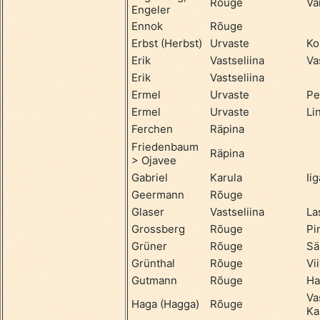
Rõuge
Va
Engeler
Ennok
Rõuge
Erbst (Herbst)
Urvaste
Ko
Erik
Vastseliina
Va
Erik
Vastseliina
Ermel
Urvaste
Pe
Ermel
Urvaste
Li
Ferchen
Räpina
Friedenbaum
Räpina
> Ojavee
Gabriel
Karula
Ii
Geermann
Rõuge
Glaser
Vastseliina
La
Grossberg
Rõuge
Pi
Grüner
Rõuge
Sä
Grünthal
Rõuge
Vii
Gutmann
Rõuge
Ha
Va
Haga (Hagga)
Rõuge
Ka