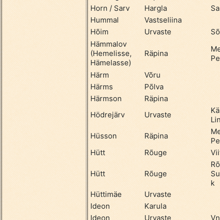
Horn / Sarv
Hargla
Sa
Hummal
Vastseliina
Hõim
Urvaste
Sõ
Hämmalov
Me
(Hemelisse,
Räpina
Pe
Hämelasse)
Härm
Võru
Härms
Põlva
Härmson
Räpina
Kä
Hödrejärv
Urvaste
Li
Me
Hüsson
Räpina
Pe
Hütt
Rõuge
Vii
Rõ
Hütt
Rõuge
Su
k
Hüttimäe
Urvaste
Ideon
Karula
Ideon
Urvaste
Vn