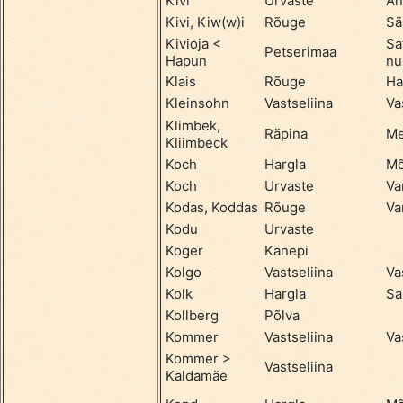
Kivi
Urvaste
An
Kivi, Kiw(w)i
Rõuge
Sä
Kivioja <
Sa
Petserimaa
Hapun
nu
Klais
Rõuge
Ha
Kleinsohn
Vastseliina
Va
Klimbek,
Räpina
Me
Kliimbeck
Koch
Hargla
Mõ
Koch
Urvaste
Va
Kodas, Koddas
Rõuge
Va
Kodu
Urvaste
Koger
Kanepi
Kolgo
Vastseliina
Va
Kolk
Hargla
Sa
Kollberg
Põlva
Kommer
Vastseliina
Va
Kommer >
Vastseliina
Kaldamäe