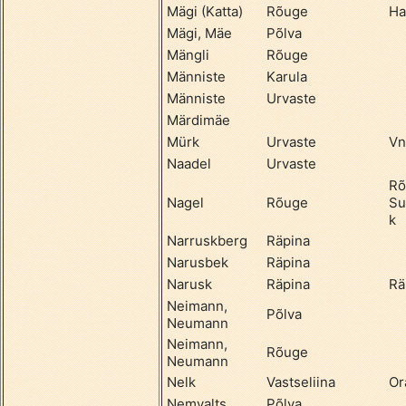
Mägi (Katta)
Rõuge
Ha
Mägi, Mäe
Põlva
Mängli
Rõuge
Männiste
Karula
Männiste
Urvaste
Märdimäe
Mürk
Urvaste
Vn
Naadel
Urvaste
Rõ
Nagel
Rõuge
Su
k
Narruskberg
Räpina
Narusbek
Räpina
Narusk
Räpina
Rä
Neimann,
Põlva
Neumann
Neimann,
Rõuge
Neumann
Nelk
Vastseliina
Or
Nemvalts
Põlva