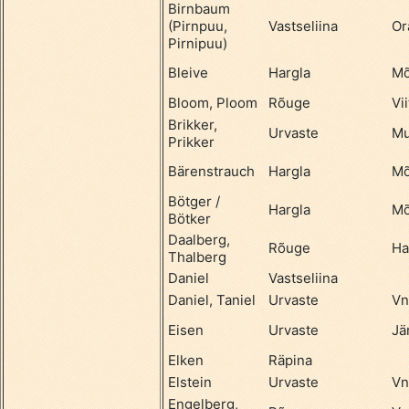
Birnbaum
(Pirnpuu,
Vastseliina
Or
Pirnipuu)
Bleive
Hargla
Mõ
Bloom, Ploom
Rõuge
Vii
Brikker,
Urvaste
Mu
Prikker
Bärenstrauch
Hargla
Mõ
Bötger /
Hargla
Mõ
Bötker
Daalberg,
Rõuge
Ha
Thalberg
Daniel
Vastseliina
Daniel, Taniel
Urvaste
Vn
Eisen
Urvaste
Jä
Elken
Räpina
Elstein
Urvaste
Vn
Engelberg,