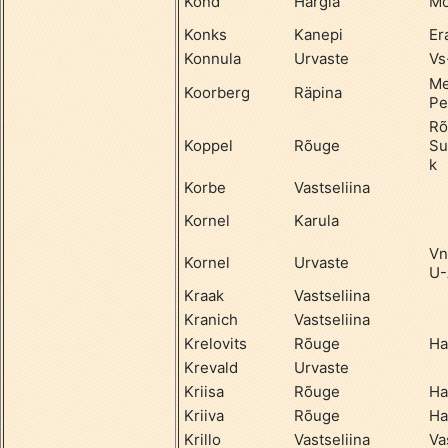
Kond
Hargla
Mõ
Konks
Kanepi
Er
Konnula
Urvaste
Vs
Me
Koorberg
Räpina
Pe
Rõ
Koppel
Rõuge
Su
k
Korbe
Vastseliina
Kornel
Karula
Vn
Kornel
Urvaste
U-
Kraak
Vastseliina
Kranich
Vastseliina
Krelovits
Rõuge
Ha
Krevald
Urvaste
Kriisa
Rõuge
Ha
Kriiva
Rõuge
Ha
Krillo
Vastseliina
Va