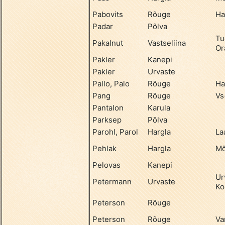
Pabovits
Rõuge
Ha
Padar
Põlva
Tu
Pakalnut
Vastseliina
Or
Pakler
Kanepi
Pakler
Urvaste
Pallo, Palo
Rõuge
Ha
Pang
Rõuge
Vs
Pantalon
Karula
Parksep
Põlva
Parohl, Parol
Hargla
La
Pehlak
Hargla
Mõ
Pelovas
Kanepi
Ur
Petermann
Urvaste
Ko
Peterson
Rõuge
Peterson
Rõuge
Va