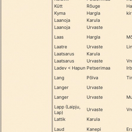
Kütt
Rõuge
Ha
Kyma
Hargla
ki
Laanoja
Karula
Laanoja
Urvaste
Laas
Hargla
Mõ
Laatre
Urvaste
Li
Laatsarus
Karula
Laatsarus
Urvaste
Vn
Ladev < Hapun
Petserimaa
Ir
Lang
Põlva
Ti
Langer
Urvaste
Langer
Urvaste
Mu
Lapp (Laipju,
Urvaste
Vn
Lap)
Lattik
Karula
Laud
Kanepi
Er