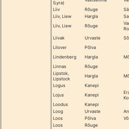
(Lyra)
Liiv
Rõuge
Sä
Liiv, Liew
Hargla
Sa
Va
Liiv, Liew
Rõuge
Ro
Liivak
Urvaste
Sõ
Lilover
Põlva
Lindenberg
Hargla
Mõ
Linnas
Rõuge
Lipstok,
Hargla
Mõ
Lipstock
Logus
Kanepi
Er
Lojus
Kanepi
Ko
Loodus
Kanepi
Loog
Urvaste
An
Loos
Põlva
Võ
Loos
Rõuge