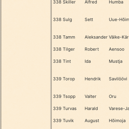
338
Skiller
Alfred
Humba
338
Sulg
Sett
Uue-Hõim
338
Tamm
Aleksander
Väike-Kär
338
Tilger
Robert
Aensoo
338
Tint
Ida
Mustja
339
Torop
Hendrik
Savilöövi
339
Tsopp
Valter
Oru
339
Turvas
Harald
Varese-Ja
339
Tuvik
August
Hõimoja