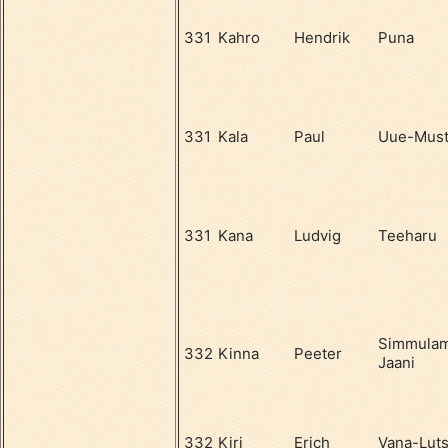
331
Kahro
Hendrik
Puna
331
Kala
Paul
Uue-Must
331
Kana
Ludvig
Teeharu
Simmula
332
Kinna
Peeter
Jaani
332
Kiri
Erich
Vana-Lut