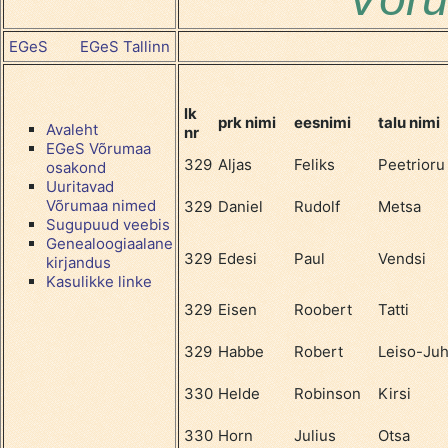
EGeS
EGeS Tallinn
lk
prk nimi
eesnimi
talu nimi
Avaleht
nr
EGeS Võrumaa
329
Aljas
Feliks
Peetrioru
osakond
Uuritavad
Võrumaa nimed
329
Daniel
Rudolf
Metsa
Sugupuud veebis
Genealoogiaalane
329
Edesi
Paul
Vendsi
kirjandus
Kasulikke linke
329
Eisen
Roobert
Tatti
329
Habbe
Robert
Leiso-Juh
330
Helde
Robinson
Kirsi
330
Horn
Julius
Otsa