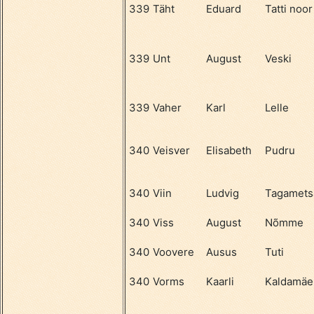
339
Täht
Eduard
Tatti noor
339
Unt
August
Veski
339
Vaher
Karl
Lelle
340
Veisver
Elisabeth
Pudru
340
Viin
Ludvig
Tagamets
340
Viss
August
Nõmme
340
Voovere
Ausus
Tuti
340
Vorms
Kaarli
Kaldamäe