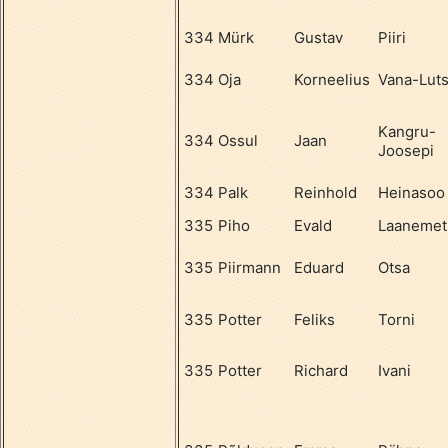
334
Mürk
Gustav
Piiri
334
Oja
Korneelius
Vana-Lut
Kangru-
334
Ossul
Jaan
Joosepi
334
Palk
Reinhold
Heinasoo
335
Piho
Evald
Laanemet
335
Piirmann
Eduard
Otsa
335
Potter
Feliks
Torni
335
Potter
Richard
Ivani