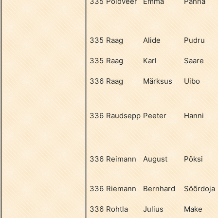
335
Põldveer
Emma
Pähna
335
Raag
Alide
Pudru
335
Raag
Karl
Saare
336
Raag
Märksus
Uibo
336
Raudsepp
Peeter
Hanni
336
Reimann
August
Põksi
336
Riemann
Bernhard
Sõõrdoja
336
Rohtla
Julius
Make