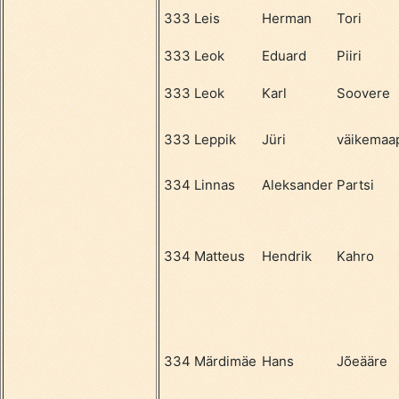
333
Leis
Herman
Tori
333
Leok
Eduard
Piiri
333
Leok
Karl
Soovere
333
Leppik
Jüri
väikemaap
334
Linnas
Aleksander
Partsi
334
Matteus
Hendrik
Kahro
334
Märdimäe
Hans
Jõeääre