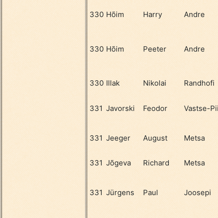
330
Hõim
Harry
Andre
330
Hõim
Peeter
Andre
330
Illak
Nikolai
Randhofi
331
Javorski
Feodor
Vastse-Pii
331
Jeeger
August
Metsa
331
Jõgeva
Richard
Metsa
331
Jürgens
Paul
Joosepi