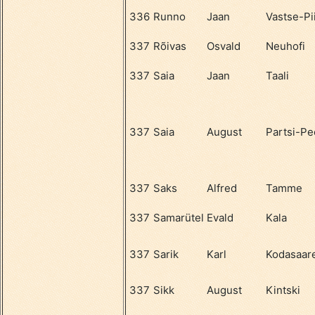
336
Runno
Jaan
Vastse-Pii
337
Rõivas
Osvald
Neuhofi
337
Saia
Jaan
Taali
337
Saia
August
Partsi-Pe
337
Saks
Alfred
Tamme
337
Samarütel
Evald
Kala
337
Sarik
Karl
Kodasaar
337
Sikk
August
Kintski