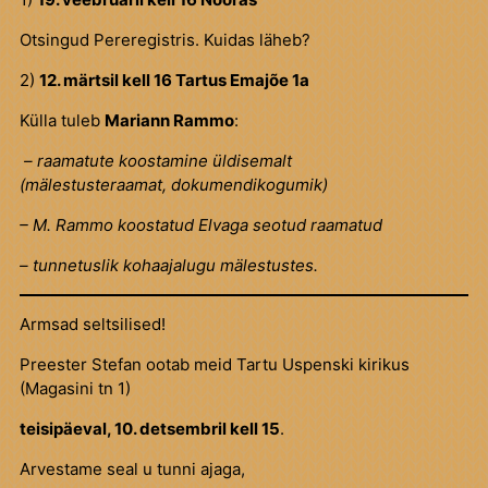
Otsingud Pereregistris. Kuidas läheb?
2)
12. märtsil kell 16 Tartus Emajõe 1a
Külla tuleb
Mariann Rammo
:
– raamatute koostamine üldisemalt
(mälestusteraamat,
dokumendikogumik)
– M. Rammo koostatud Elvaga seotud raamatud
– tunnetuslik kohaajalugu mälestustes.
Armsad seltsilised!
Preester Stefan ootab meid Tartu Uspenski kirikus
(Magasini tn 1)
teisipäeval, 10. detsembril kell 15
.
Arvestame seal u tunni ajaga,