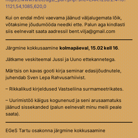
1121,54,1085,620,0
Kui on endal mõni vaevama jäänud väljalugemata lõik,
võtaksime jõudumööda needki ette. Palun aga kindlasti
siis eelnevalt saata aadressil bent.vilja@gmail.com
Järgmine kokkusaamine
kolmapäeval, 15.02 kell 16
.
Jätkame veskiteemal Jussi ja Uuno ettekannetega.
Märtsis on kavas gooti kirja seminar edasijõudnutele,
juhendab Sven Lepa Rahvusarhiivist.
– Rikkalikud kirjeldused Vastseliina surmameetrikates.
– Uurimistöö käigus kogunenud ja seni arusaamatuks
jäänud sissekanded (palun eelnevalt minu meili peale
saata).
EGeS Tartu osakonna järgmine kokkusaamine