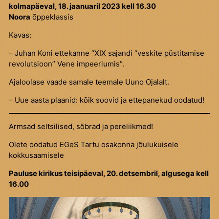
kolmapäeval, 18. jaanuaril 2023 kell 16.30
Noora
õppeklassis
Kavas:
– Juhan Koni ettekanne “XIX sajandi “veskite püstitamise
revolutsioon” Vene impeeriumis”.
Ajaloolase vaade samale teemale Uuno Ojalalt.
– Uue aasta plaanid: kõik soovid ja ettepanekud oodatud!
Armsad seltsilised, sõbrad ja pereliikmed!
Olete oodatud EGeS Tartu osakonna jõulukuisele
kokkusaamisele
Pauluse kirikus teisipäeval, 20. detsembril, algusega kell
16.00