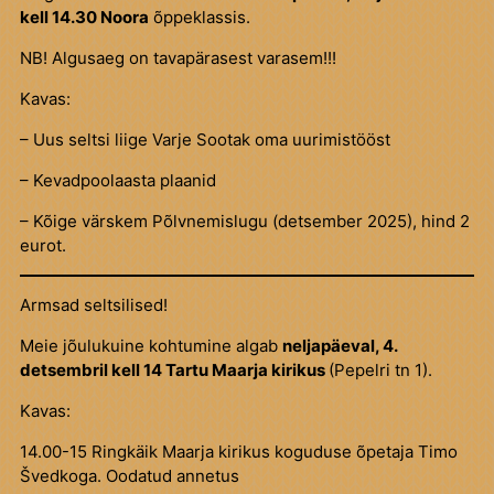
kell 14.30 Noora
õppeklassis.
NB! Algusaeg on tavapärasest varasem!!!
Kavas:
– Uus seltsi liige Varje Sootak oma uurimistööst
– Kevadpoolaasta plaanid
– Kõige värskem Põlvnemislugu (detsember 2025), hind 2
eurot.
Armsad seltsilised!
Meie jõulukuine kohtumine algab
neljapäeval, 4.
detsembril kell 14 Tartu Maarja kirikus
(Pepelri tn 1).
Kavas:
14.00-15 Ringkäik Maarja kirikus koguduse õpetaja Timo
Švedkoga. Oodatud annetus