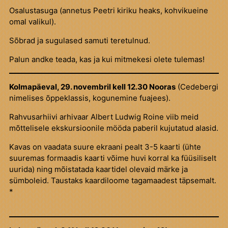
Osalustasuga (annetus Peetri kiriku heaks, kohvikueine
omal valikul).
Sõbrad ja sugulased samuti teretulnud.
Palun andke teada, kas ja kui mitmekesi olete tulemas!
Kolmapäeval, 29. novembril kell 12.30 Nooras
(Cedebergi
nimelises õppeklassis, kogunemine fuajees).
Rahvusarhiivi arhivaar Albert Ludwig Roine viib meid
mõttelisele ekskursioonile mööda paberil kujutatud alasid.
Kavas on vaadata suure ekraani pealt 3-5 kaarti (ühte
suuremas formaadis kaarti võime huvi korral ka füüsiliselt
uurida) ning mõistatada kaartidel olevaid märke ja
sümboleid. Taustaks kaardiloome tagamaadest täpsemalt.
*