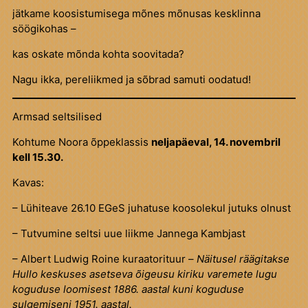
jätkame koosistumisega mõnes mõnusas kesklinna
söögikohas –
kas oskate mõnda kohta soovitada?
Nagu ikka, pereliikmed ja sõbrad samuti oodatud!
Armsad seltsilised
Kohtume Noora õppeklassis
neljapäeval, 14. novembril
kell 15.30.
Kavas:
– Lühiteave 26.10 EGeS juhatuse koosolekul jutuks olnust
– Tutvumine seltsi uue liikme Jannega Kambjast
– Albert Ludwig Roine kuraatorituur –
Näitusel räägitakse
Hullo keskuses asetseva õigeusu kiriku varemete lugu
koguduse loomisest 1886. aastal kuni koguduse
sulgemiseni 1951. aastal.