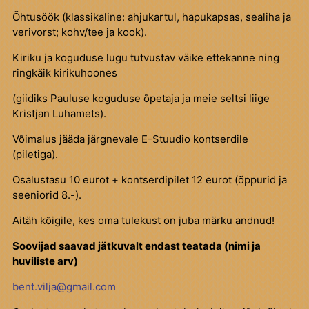
Õhtusöök (klassikaline: ahjukartul, hapukapsas, sealiha ja
verivorst; kohv/tee ja kook).
Kiriku ja koguduse lugu tutvustav väike ettekanne ning
ringkäik kirikuhoones
(giidiks Pauluse koguduse õpetaja ja meie seltsi liige
Kristjan Luhamets).
Võimalus jääda järgnevale E-Stuudio kontserdile
(piletiga).
Osalustasu 10 eurot + kontserdipilet 12 eurot (õppurid ja
seeniorid 8.-).
Aitäh kõigile, kes oma tulekust on juba märku andnud!
Soovijad saavad jätkuvalt endast teatada (nimi ja
huviliste arv)
bent.vilja@gmail.com