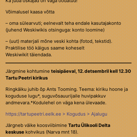
Ka juba oskajad on väga oodatud!
Võimalusel kaasa võtta
– oma sülearvuti; eelnevalt teha endale kasutajakonto
(juhend Weskiwikis otsinguga: konto loomine)
– (uut) materjali mõne veski kohta (fotod, tekstid).
Praktilise töö käigus saame koheselt
Weskiwikit täiendada.
Järgmine kohtumine
teisipäeval, 12. detsembril kell 12.30
Tartu Peetri kirikus
Ringkäiku juhib õp Ants Tooming. Teema: kiriku hoone ja
koguduse lugu*, suguvõsauurijaile huvipakkuv
andmevara.*Kodulehel on väga kena ülevaade.
https://tartupeetri.eelk.ee > Kogudus > Ajalugu
Järgneb väike koosviibimine
Tartu Ülikooli Delta
keskuse
kohvikus (Narva mnt 18).