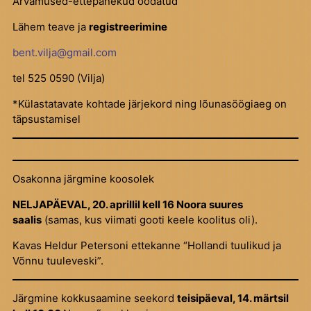
Arvamused-ettepanekud oodatud
Lähem teave ja
registreerimine
bent.vilja@gmail.com
tel 525 0590 (Vilja)
*Külastatavate kohtade järjekord ning lõunasöögiaeg on
täpsustamisel
Osakonna järgmine koosolek
NELJAPÄEVAL, 20. aprillil kell 16 Noora suures
saalis
(samas, kus viimati gooti keele koolitus oli).
Kavas Heldur Petersoni ettekanne “Hollandi tuulikud ja
Võnnu tuuleveski”.
Järgmine kokkusaamine seekord
teisipäeval
, 14. märtsil