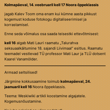
Kolmapäeval, 14. veebruaril kell 17 Noora õppeklassis
jagab Kalev Toom oma enam kui kümne aasta pikkust
kogemust koduse fotokogu digitaliseerimisel ja
korrastamisel.
Enne seda võimalus osa saada teisestki ettevõtmisest:
kell 16
algab Mati Lauri raamatu „Talurahva
seksuaalkäitumine 18. sajandi Liivimaal“ esitlus. Raamatu
teemadel vestlevad TÜ professor Mati Laur ja TLÜ dotsent
Kaarel Vanamölder.
Armsad seltsilised!
Järgmine kokkusaamine toimub
kolmapäeval, 24.
jaanuaril kell 16
Noora õppeklassis.
Teema: Weskiwiki artikli koostamine algajatele.
Kogemusnõustamine.