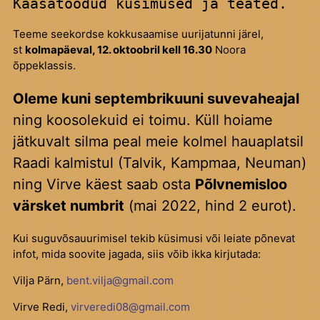
Kaasatoodud küsimused ja teated.
Teeme seekordse kokkusaamise uurijatunni järel,
st
kolmapäeval, 12. oktoobril kell 16.30
Noora
õppeklassis.
Oleme kuni septembrikuuni suvevaheajal
ning koosolekuid ei toimu. Küll hoiame
jätkuvalt silma peal meie kolmel hauaplatsil
Raadi kalmistul (Talvik, Kampmaa, Neuman)
ning Virve käest saab osta
Põlvnemisloo
värsket numbrit
(mai 2022, hind 2 eurot).
Kui suguvõsauurimisel tekib küsimusi või leiate põnevat
infot, mida soovite jagada, siis võib ikka kirjutada:
Vilja Pärn,
bent.vilja@gmail.com
Virve Redi,
virveredi08@gmail.com