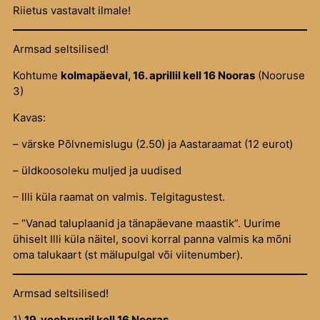
Riietus vastavalt ilmale!
Armsad seltsilised!
Kohtume
kolmapäeval, 16. aprillil kell 16 Nooras
(Nooruse
3)
Kavas:
– värske Põlvnemislugu (2.50) ja Aastaraamat (12 eurot)
– üldkoosoleku muljed ja uudised
– Illi küla raamat on valmis. Telgitagustest.
– “Vanad taluplaanid ja tänapäevane maastik”. Uurime
ühiselt Illi küla näitel, soovi korral panna valmis ka mõni
oma talukaart (st mälupulgal või viitenumber).
Armsad seltsilised!
1)
19. veebruaril kell 16 Nooras