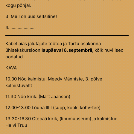
kogu põhjal.
3. Meil on uus seltsiline!
4. …………………
Kabeliaias jalutajate töötoa ja Tartu osakonna
ühisekskursioon
laupäeval 6. septembril
, kõik huvilised
oodatud.
KAVA
10.00 Nõo kalmistu. Meedy Männiste, 3. põlve
kalmistuvaht
11.30 Nõo kirik. (Mart Jaanson)
12.00-13.00 Lõuna Illil (supp, kook, kohv-tee)
13.30-16.30 Otepää kirik, (lipumuuseum) ja kalmistud.
Heivi Truu