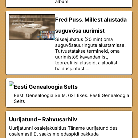
album
Fred Puss. Millest alustada
suguvõsa uurimist
Sissejuhatus (20 min) oma
suguvõsauuringute alustamisse.
Tutvustatakse termineid, oma
uurimistöö kavandamist,
teoreetilisi aluseid, ajaloolist
haldusjaotust….
Eesti Genealoogia Selts
Eesti Genealoogia Selts. 621 likes. Eesti Genealoogia
Selts
Uurijatund – Rahvusarhiiv
Uurijatunni osalejaküsitlus Täname uurijatundides
osalemast! Et saaksime edaspidi pakkuda