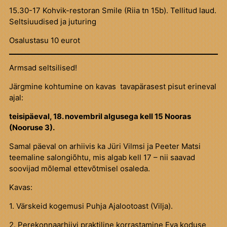
15.30-17 Kohvik-restoran Smile (Riia tn 15b). Tellitud laud.
Seltsiuudised ja juturing
Osalustasu 10 eurot
Armsad seltsilised!
Järgmine kohtumine on kavas tavapärasest pisut erineval
ajal:
teisipäeval, 18. novembril algusega kell 15 Nooras
(Nooruse 3).
Samal päeval on arhiivis ka Jüri Vilmsi ja Peeter Matsi
teemaline salongiõhtu, mis algab kell 17 – nii saavad
soovijad mõlemal ettevõtmisel osaleda.
Kavas:
1. Värskeid kogemusi Puhja Ajalootoast (Vilja).
2. Perekonnaarhiivi praktiline korrastamine Eva koduse