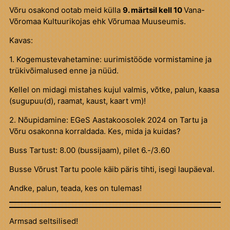
Võru osakond ootab meid külla
9. märtsil kell 10
Vana-
Võromaa Kultuurikojas ehk Võrumaa Muuseumis.
Kavas:
1. Kogemustevahetamine: uurimistööde vormistamine ja
trükivõimalused enne ja nüüd.
Kellel on midagi mistahes kujul valmis, võtke, palun, kaasa
(sugupuu(d), raamat, kaust, kaart vm)!
2. Nõupidamine: EGeS Aastakoosolek 2024 on Tartu ja
Võru osakonna korraldada. Kes, mida ja kuidas?
Buss Tartust: 8.00 (bussijaam), pilet 6.-/3.60
Busse Võrust Tartu poole käib päris tihti, isegi laupäeval.
Andke, palun, teada, kes on tulemas!
Armsad seltsilised!