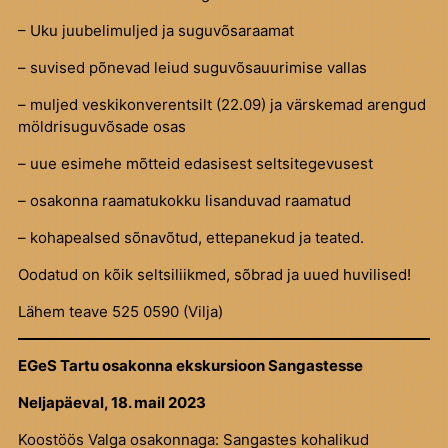
– Uku juubelimuljed ja suguvõsaraamat
– suvised põnevad leiud suguvõsauurimise vallas
– muljed veskikonverentsilt (22.09) ja värskemad arengud
möldrisuguvõsade osas
– uue esimehe mõtteid edasisest seltsitegevusest
– osakonna raamatukokku lisanduvad raamatud
– kohapealsed sõnavõtud, ettepanekud ja teated.
Oodatud on kõik seltsiliikmed, sõbrad ja uued huvilised!
Lähem teave 525 0590 (Vilja)
EGeS Tartu osakonna ekskursioon Sangastesse
Neljapäeval, 18. mail 2023
Koostöös Valga osakonnaga: Sangastes kohalikud