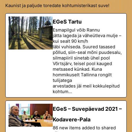
Kaunist ja paljude toredate kohtumisterikast suve!
EGeS Tartu
Esmapilgul võib Rannu
jätta lageda ja väheütleva mulje –
kui sealt 90 km/h
läbi vuhiseda. Suured tasased
põllud, siin-seal mõni puudesalu,
silmapiiril sinetab ühel pool
Võrtsjärv, teisel pool kauged
metsased künkad. Kuna
hommikuselt Tallinna rongilt
tulijatega
arvestades jäi meil kokkulepitud
kohtum…
EGeS – Suvepäevad 2021 –
Kodavere-Pala
86 new items added to shared