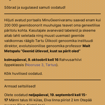
Sõbrad ja sugulased samuti oodatud!
Hiljuti avatud portaalis MinuGeenivaramu saavad enam kui
200 000 geenidoonorit muuhulgas teavet oma geneetilise
päritolu kohta. Kasutajale avanevaid tabeleid ja skeeme
aitab lahti seletada ning muust uuemast geenide
valdkonnas räägib Tartu Ülikooli genoomika instituudi
direktor, evolutsioonilise genoomika professor
Mait
Metspalu “Geenid ütlevad, kust sa pärit oled”
kolmapäeval, 9. oktoobril kell 16
Rahvusarhiivi
õppeklassis (
Nooruse 3, Tartus
).
Kõik huvilised oodatud.
Armsad seltsilised!
Olete oodatud
neljapäeval, 19. septembril kell 15-
17
Männi talus Illi külas, Elva linna piirist 2 km Otepää