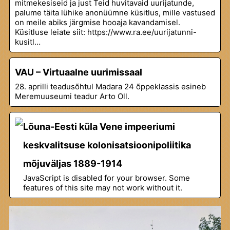
mitmekesiseid ja just Teid huvitavaid uurijatunde,
palume täita lühike anonüümne küsitlus, mille vastused
on meile abiks järgmise hooaja kavandamisel.
Küsitluse leiate siit: https://www.ra.ee/uurijatunni-
kusitl…
VAU – Virtuaalne uurimissaal
28. aprilli teadusõhtul Madara 24 õppeklassis esineb
Meremuuseumi teadur Arto Oll.
Lõuna-Eesti küla Vene impeeriumi
keskvalitsuse kolonisatsioonipoliitika
mõjuväljas 1889-1914
JavaScript is disabled for your browser. Some
features of this site may not work without it.