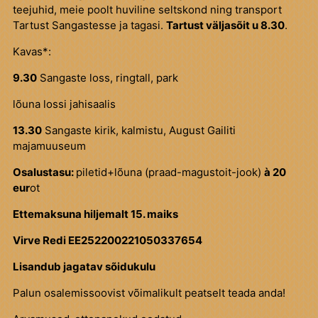
teejuhid, meie poolt huviline seltskond ning transport
Tartust Sangastesse ja tagasi.
Tartust väljasõit u 8.30
.
Kavas*:
9.30
Sangaste loss, ringtall, park
lõuna lossi jahisaalis
13.30
Sangaste kirik, kalmistu, August Gailiti
majamuuseum
Osalustasu:
piletid+lõuna (praad-magustoit-jook)
à 20
eur
ot
Ettemaksuna hiljemalt 15. maiks
Virve Redi EE252200221050337654
Lisandub jagatav sõidukulu
Palun osalemissoovist võimalikult peatselt teada anda!