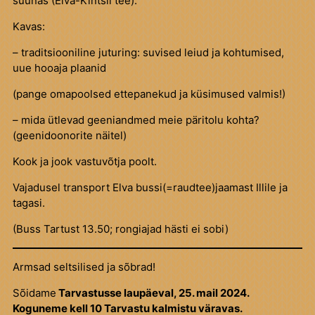
suunas (Elva-Kintsli tee).
Kavas:
– traditsiooniline juturing: suvised leiud ja kohtumised,
uue hooaja plaanid
(pange omapoolsed ettepanekud ja küsimused valmis!)
– mida ütlevad geeniandmed meie päritolu kohta?
(geenidoonorite näitel)
Kook ja jook vastuvõtja poolt.
Vajadusel transport Elva bussi(=raudtee)jaamast Illile ja
tagasi.
(Buss Tartust 13.50; rongiajad hästi ei sobi)
Armsad seltsilised ja sõbrad!
Sõidame
Tarvastusse laupäeval, 25. mail 2024.
Koguneme kell 10 Tarvastu kalmistu väravas.