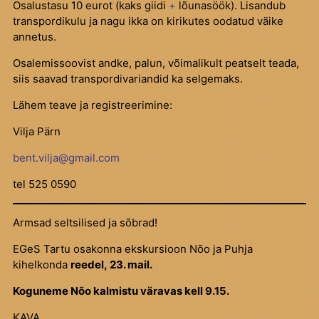
Osalustasu 10 eurot (kaks giidi
+
lõunasöök). Lisandub
transpordikulu ja nagu ikka on kirikutes oodatud väike
annetus.
Osalemissoovist andke, palun, võimalikult peatselt teada,
siis saavad transpordivariandid ka selgemaks.
Lähem teave ja registreerimine:
Vilja Pärn
bent.vilja@gmail.com
tel 525 0590
Armsad seltsilised ja sõbrad!
EGeS Tartu osakonna ekskursioon Nõo ja Puhja
kihelkonda
reedel,
23. mail.
Koguneme Nõo kalmistu väravas kell 9.15.
KAVA