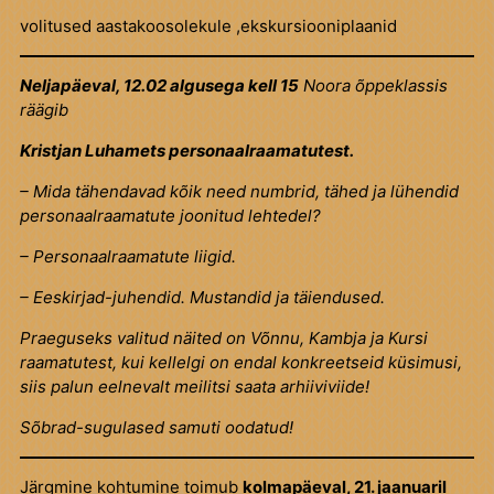
volitused aastakoosolekule ,ekskursiooniplaanid
Neljapäeval, 12.02 algusega kell 15
Noora õppeklassis
räägib
Kristjan Luhamets personaalraamatutest.
– Mida tähendavad kõik need numbrid, tähed ja lühendid
personaalraamatute joonitud lehtedel?
– Personaalraamatute liigid.
– Eeskirjad-juhendid. Mustandid ja täiendused.
Praeguseks valitud näited on Võnnu, Kambja ja Kursi
raamatutest, kui kellelgi on endal konkreetseid küsimusi,
siis palun eelnevalt meilitsi saata arhiiviviide!
Sõbrad-sugulased samuti oodatud!
Järgmine kohtumine toimub
kolmapäeval, 21. jaanuaril