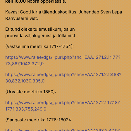
kell 16.00
Noora õppeklassis.
Kavas: Gooti kirja täienduskoolitus. Juhendab Sven Lepa
Rahvusarhiivist.
Et tund oleks tulemuslikum, palun
proovida väljalugemist ja tõlkimist
(Vastseliina meetrika 1717-1754):
https://www.ra.ee/dgs/_purl.php?shc=EAA.1271.2.1:177?
73,867,1042,372,0
https://www.ra.ee/dgs/_purl.php?shc=EAA.1271.2.1:488?
30,832,1030,305,0
(Urvaste meetrika 1850):
https://www.ra.ee/dgs/_purl.php?shc=EAA.1272.1.17:18?
1771,393,755,249,0
(Sangaste meetrika 1776-1802):
https://www.ra.ee/dgs/_purl.php?shc=EAA.1298.2.4:10?