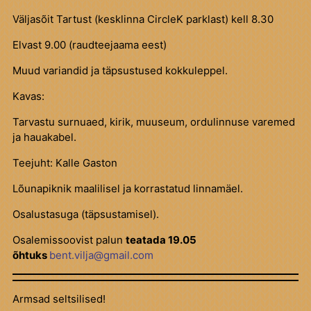
Väljasõit Tartust (kesklinna CircleK parklast) kell 8.30
Elvast 9.00 (raudteejaama eest)
Muud variandid ja täpsustused kokkuleppel.
Kavas:
Tarvastu surnuaed, kirik, muuseum, ordulinnuse varemed
ja hauakabel.
Teejuht: Kalle Gaston
Lõunapiknik maalilisel ja korrastatud linnamäel.
Osalustasuga (täpsustamisel).
Osalemissoovist palun
teatada 19.05
õhtuks
bent.vilja@gmail.com
Armsad seltsilised!