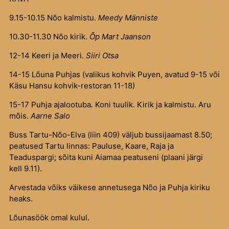
9.15-10.15 Nõo kalmistu.
Meedy Männiste
10.30-11.30 Nõo kirik.
Õp Mart Jaanson
12-14 Keeri ja Meeri.
Siiri Otsa
14-15 Lõuna Puhjas (valikus kohvik Puyen, avatud 9-15 või
Käsu Hansu kohvik-restoran 11-18)
15-17 Puhja ajalootuba. Koni tuulik. Kirik ja kalmistu. Aru
mõis.
Aarne Salo
Buss Tartu-Nõo-Elva (liin 409) väljub bussijaamast 8.50;
peatused Tartu linnas: Pauluse, Kaare, Raja ja
Teaduspargi; sõita kuni Aiamaa peatuseni (plaani järgi
kell 9.11).
Arvestada võiks väikese annetusega Nõo ja Puhja kiriku
heaks.
Lõunasöök omal kulul.