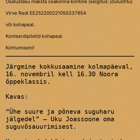
Osalustasu maksta osakonna kontole (selgitus: jõuluõhtu)
Virve Redi EE252200221050337654
või kohapeal.
Kontserdipiletid kohapeal.
Kohtumiseni!
Järgmine kokkusaamine kolmapäeval, 
16. novembril kell 16.30 Noora 
õppeklassis. 
Kavas:

“Ühe suure ja põneva suguharu 
jälgedel” – Uku Joassoone
 oma 
suguvõsauurimisest.
