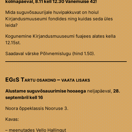
kolmapäeval, 8.11 kell 12.30 Vanemuise 42!
Mida suguvõsauurijale huvipakkuvat on hoiul
Kirjandusmuuseumi fondides ning kuidas seda üles
leida?
Kogunemine Kirjandusmuuseumi fuajees alates kella
12.15st.
Saadaval värske Põlvnemislugu (hind 1.50).
EGeS Tartu osakond – vaata lisaks
Alustame suguvõsauurimise hooaega
neljapäeval,
28.
septembril kell 16
Noora õppeklassis Nooruse 3.
Kavas:
– meenutades Vello Hallingut